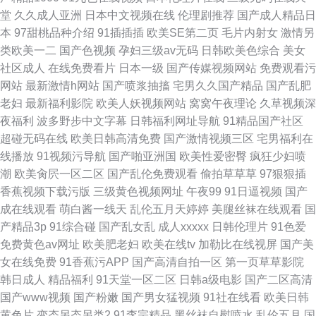
堂
久久成人亚洲
日本中文视频在线
伦理剧推荐
国产成人精品日
本
97甜桃品种介绍
91插插插
欧美SE第二页
毛片内射女
激情另
类欧美一二
国产色视频
孕妇三级av无码
日韩欧美色综合
美女
社区成人
在线免费看片
日本一级
国产传媒视频网站
免费观看污
网站
最新激情h网站
国产喷浆抽搐
宅男久久国产精品
国产乱肥
老妇
最新福利影院
欧美人妖视频网站
窝窝午夜理论
久草视频深
夜福利
波多野步中文字幕
日韩福利网址导航
91精品国产社区
超碰无码在线
欧美日韩高清免费
国产激情视频三区
宅男福利在
线播放
91视频污导航
国产啪亚洲国
欧美性爱密臀
疯狂少妇喷
潮
欧美肏屄一区二区
国产乱伦免费观看
偷拍草草草
97狠狠插
香蕉视频下载污版
三级黄色视频网址
午夜99
91日逼视频
国产
成在线观看
萌白酱一线天
乱伦五月天婷婷
美腿丝袜在线观看
国
产精品3p
91综合碰
国产乱女乱
成人xxxxx
日韩伦理片
91色爱
免费黄色av网址
欧美肥老妇
欧美在线tv
加勒比在线视屏
国产美
女在线免费
91香蕉污APP
国产高清自拍一区
第一页草草影院
韩日成人
精品福利
91天堂一区二区
日韩a级电影
国产二区高清
国产www视频
国产粉嫩
国产男女猛视频
91社在线看
欧美日韩
黄色片
变态另态另类2
91李宗精品
黑丝袜自慰喷水
乱伦五月
国