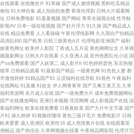
在线观看
在线撸丝片
91草碰
国产成人激情视频
黑料吃瓜精品
偷拍
91大神合集
成人拍拍拍免费
香港伦理剧
日韩大片观看网
在线观看 老司机福院视频 丝袜AV五月天堂 91激情双飞 超碰欧美超模人人
址
日韩免费电影
91羞羞视频
国产网站
青草全福视在线
性导航
影视AV
日本一级在线视频
国产好片浮力
91久操
国产精品成人
黑料自拍网 欧美a四级片 四虎人妻影院 91海角视频 成人浮力影院 激情四方
在线
精品免费看
人人看操碰
午夜伦理电影网
久久国自产拍精品
高清乱码0
国产欧美
日韩三级黄色A片
伦理电影亚洲国产
福利
色播 欧美一卡二卡 影音先锋色天堂 超碰96在线免费 黄色短片合集 欧美孕妇
姬黄色网址
欧美伊人影院
丁香成人五月花
黄色网网址女
久草视
频最新网址
日韩大片在线看
久久亚洲人成
亚州色图乱伦小说
国
性交 午夜桃色18 91婷婷涩涩 大香蕉伊人網 玖草资源网站 日韩激情福利 91
产va免费观看
国产人妖第二
成人影片h
91色婷婷瑟色
东京热狠
狠草
日韩精品观看
91最新国产精品
一级黄色网
91色色人妻
都
在线观看 国产线路一区进入 欧美日韩簧片 午夜激情导航 97超碰qv 国产免费
市激情婷婷
91精品国产91
云涩福利在线导航
91视色
午夜福利
在线网站
91直播
91处女
伊人网青青草
国产又爽又黄又无
久草
美女大片 欧美变态区 丝袜性爱影片 91视额 韩国午夜AV 日本a级电影久久 在
福利资源网
东方成人在线
国产一级免费大片
成年免费视频网站
国产在线播放网站
亚洲日本视频
淫淫网网
成人影视国产在线
深
线色ab 草草影院韩国 韩日三级网站 欧美亚成人网 午夜影院a 97超碰情侣自
夜福利网址
欧美在线免费看
日夜夜欧美
国产大片中文字幕
国产
片91
操久婷婷
91视频你懂得
黄色三级片毛片
免费电影片
日韩
拍 国产精品夜夜 欧美人妻BBw 伊人综合大香蕉 肏屄天天肏屄 激情文学影院
欧美爱爱
成人亚洲区
欧美性16
成人色情黄片在线
在线观看亚
洲精品
国产热综合
久草网视频在线看
午夜精品网影院
伦理片完