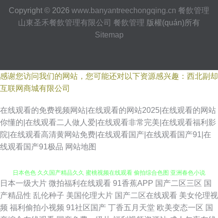
Copyright © 2026
www.banyantreechongqing.cn
餐飲管理
山東圣禾餐飲管理有限公司
餐飲管理
版權(quán)所有
Sitemap
感谢您访问我们的网站，您可能还对以下资源感兴趣：西北副却
互联网商城有限公司
在线观看的免费视频网站|在线观看的网站2025|在线观看的网站
你懂的|在线观看二人做人爱|在线观看非常完美|在线观看福利影
院|在线观看高清黄网站免费|在线观看国产|在线观看国产91|在
线观看国产91极品
网站地图
日本一级大片
微拍福利在线观看
91香蕉APP
国产二区三区
国
97国产最新 玖草aⅴ视频 91cn免费视频 AV国产做爱 国产H版在线观看 韩国
产精品性
乱伦种子
美国伦理大片
国产二区在线观看
美女伦理视
频
福利偷拍小视频
91社区国产
丁香五月天堂
欧美变态一区
国
日本色色 久久国产精品久久 蜜桃视频在线观看 偷拍综合色图 亚洲春色小说