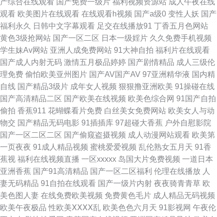
产综合在线观看
国产免费一级片
福利视频资源站
成人午夜在线
观看
欧美图片在线观看
在线观看h视频
国产a级0
变性人妖
国产
网 91美女在线 www97操 丰满的大胸继母3 激情文学天美 另类天天 欧美色
福利永久
日韩中文字幕观看
足交在线播放91
丁香五月色网站
黄色3级抢网站
国产一区二区
日本一级婬片
久久免费手机视频
院 手机看片青青草 亚洲超碰青青人人 黄色电影小说网站 欧美色频 久草福利
学生妹Av网站
亚洲人成免费网站
91大神自拍
福利片在线观看
国产成人内射无码
激情五月极品婷婷
国产剧情精品
成人三级伦
站 国内精品338 东京热男人天堂 成人无码不卡网址 www久热com 岛国av影
理免费
偷怕欧美亚州图片
国产AV国产AV
97亚洲精华液
国内精
自线
国产精品3级片
成年女人视频
狠狠撸亚洲欧美
91操碰在线
院 福利视频91 白丝内操 超碰久热 亚洲ts另类 日本婷婷 久久伊人国产精品
国产高清精品二区
国产欧美在线视频
欧美色综合网
91国产自拍
偷拍
香蕉911
花蝴蝶看片免费
白丝美女免费网站
欧美女人与动
日本午夜福利影院 午夜精品剧场 91国产熟女 97人人爱 俺去也资源 精品人妻
物交
国产精品无码电影
91插插库
97超碰大香蕉
户外自慰影院
国产一区二区二区
国产偷窥盗摄视频
成人动漫网站观看
欧美第
密屁91 欧美日韩七区 日本人妖五区 亚洲欧洲色图 91情侣操逼 A片免费网址
一页夜夜
91成人精品视频
蜜桃爱爱视频
乱伦熟女五月天
91香
蕉视
福利在线视频直播
一区xxxxx
岛国大片免费视频
一道日本
韩日性爰 欧美成人TV一区 日韩影院五区 亚洲变态性爱网 久草视频免费福利
亚洲香蕉
国产91高清精品
国产一区二区福利
伦理在线播放
人
妻无码精品
91自拍在线观看
国产一级片内射
夜夜骑青青草
欧
欧美人妖一区 日韩人妻无码同性 亚洲情色11 91美女在线观看 97资源美女
美色图人妻
在线免费欧美视频
免费黄色毛片
成人精品无码视频
欧美午夜极品
性欧美ⅩⅩⅩⅩ乱
欧美色色六月天
91影视网
午夜伦
操碰无码 国产AV自拍网 黄色的网站 美国骚极品极品 欧美特级片官网 天美免