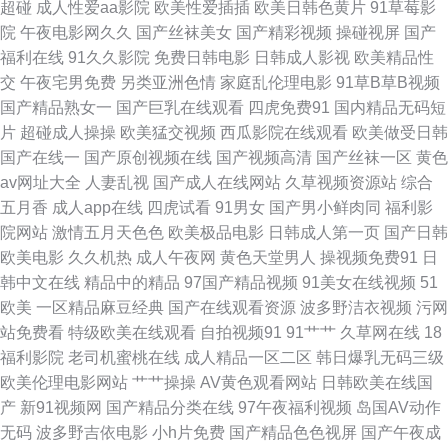
超碰
成人性爱aa影院
欧美性爱插插
欧美日韩色黄片
91草莓影
院
午夜电影网久久
国产丝袜美女
国产精彩视频
操碰视屏
国产
司机午夜网站 日本AⅤ网址 午夜福利404 伊人成人免费视频 老司机AV88 欧
福利在线
91久久影院
免费日韩电影
日韩成人影视
欧美精品性
交
午夜宅男免费
另类亚洲色情
家庭乱伦理电影
91草B草B视频
亚一本视频 性爱午夜影院 91狼友基地 a女v片电影探花 福利传媒 女同自慰网
国产精品熟女一
国产巨乳在线观看
四虎免费91
国内精品无码短
片
超碰成人操操
欧美猛交视频
西瓜影院在线观看
欧美做受日韩
站 日韩情色 亚洲不卡一二三 91麻豆萝莉熟女 AV天堂成人网 国产高清精品
国产在线一
国产原创视频在线
国产视频高清
国产丝袜一区
黄色
av网址大全
人妻乱视
国产成人在线网站
久草视频资源站
综合
二区 九九月老司机 91麻豆萝莉熟女 大香蕉影占91 欧美一二 午夜影院老司机
五月香
成人app在线
四虎试看
91男女
国产男小鲜肉同
福利影
院网站
激情五月天色色
欧美极品电影
日韩成人第一页
国产日韩
91青娱夫妻 丰满少妇被后入 激情色色中文字幕 久久精品人人妻 69导航 超碰
欧美电影
久久机热
成人午夜网
黄色天堂男人
操视频免费91
日
韩中文在线
精品中的精品
97国产精品视频
91美女在线视频
51
日韩 黄色视频伊人网 欧美肏屄网 天堂avbt 91看片入口 变态另类色站 国产精
欧美
一区精品麻豆经典
国产在线观看资源
波多野洁衣视频
污网
站免费看
特级欧美在线观看
自拍视频91
91艹艹
久草网在线
18
品区你懂的 欧美色老精品 婷婷色色悠悠 老司机青娱乐 美女九一社 日本不卡
福利影院
老司机蜜桃在线
成人精品一区二区
韩日爆乳无码三级
欧美伦理电影网站
艹艹操操
AV黄色观看网站
日韩欧美在线国
线 影音先锋变太累别 AA级黄色网 91豆花视频在线 超碰在线日2 黑人激情AV
产
新91视频网
国产精品分类在线
97午夜福利视频
岛国AV动作
无码
波多野吉依电影
小h片免费
国产精品色色视屏
国产午夜成
日本不卡一区二区 午夜性爱精美AV 91色吧 成人福利网 黄色片子看 欧洲超