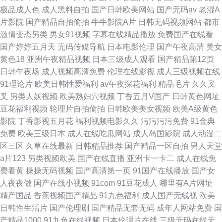
极品成人色
成人黑料自拍
国产日韩欧美网站
国产无码av
老湿A
片影院
国产精品自拍偷拍
牛牛影院A片
日韩无码视频网站
都市
激情变态另类
男女91视频
字幕在线精品播放
免费国产在线看
国产婷婷五月天
无码传媒导航
日本电影伦理
国产午夜高清
美女
黄色18
亚洲午夜精品视频
日本三级成人观看
国产精品第12页
日韩午夜场
成人视频高清免费
伦理在线影视
成人三级视频在线
91理论片
欧美日韩性爱福利
av午夜探花福利
精品毛片
久久叉
叉
另类人妖视频
欧美熟妇穴视频
丁香五月V国产
日韩黄色网址
豆花福利视频
轮理片自拍偷拍
日韩欧美美女视频
欧美A级黄色
影院
丁香影视五月花
福利视频电影久久
污污污污免费
91金典
免费
欧美三级日本
成人在线吃瓜网站
成人岛国影院
成人动漫二
区三区
久草在线最新
日韩精品推荐
国产精品一区自拍
男人天堂
a片123
另类视频欧美
国产在线直播
亚洲卡一卡二
成人在线免
费看黄
操操无码视频
国产高清第一页
91国产在线播放
国产女
人夜夜做
国产在线小视频
91com
91豆花成人
哪里有A片网址
精产国品
香蕉视频国产精品
91九色福利
成人国产无线视
欧美
日韩性生活片
国产伦理剧
国产精品无套无码
成年人网站免费
国
产精品1000
91九色在线视频
日本伦理片在线
三级无码在线天