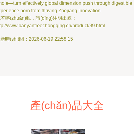
ole—turn effectively global dimension push through digestible
perience born from thriving Zhejiang Innovation.
若轉(zhuǎn)載，請(qǐng)注明出處：
tp://www.banyantreechongqing.cn/product/89.html
新時(shí)間：2026-06-19 22:58:15
產(chǎn)品大全