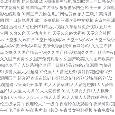
美成年视频
操碰操揉
成人微拍福利导航
亚洲欧美国产日韩
成年
在线观看免费
岛国精品在线播放
狠狠撸第四色
欧美一页
女同电
影在线观看
91网国产尤物在
毛片网站黄色
狼人三级片
高清男
同
国产日韩伦理淫
成年免费视频
亚洲欧美中文视频
东京热亚洲
色图
蜜桃成人超碰网
91精品小视频
久草福利免费视影
五月天
堂网
久肏久肏
天堂九九九九|天堂久久av大香蕉|天堂久久社区
av|天堂狼人av在线|天堂日韩无码AV|天堂三级AVAV|天堂三级极
品AVAV|天堂色AV网站|天堂色导航|天堂色网站AV
久久国产精
品免费|久久国产精品三级|久久国产精品视频|久久国产精品午夜|
久久国产免费|久久国产免费观看|久久国产欧美|久久国产欧美日
韩|久久国产人妖系列|久久国产日韩精品
超碰97资源黑丝|超碰
97资源人妻人人|超碰97资源人人爱|超碰97资源探花|超碰97资
源网国产|超碰97资源在线|超碰97综合|超碰97总站|超碰97总资
源|超碰97最新公开版本
91人人爱草|91人人爱超碰|91人人爱精
品|91人人爱人人操|91人人爱视频|91人人操女人|91人人操青
青|91人人操人人|91人人操人人爱|91人人操人人爱超碰
午夜理
伦三级做爰|午夜理论大片一级|午夜理论在线观看|午夜璐璐影院|
午夜伦理福利|午夜毛片热门韩剧|午夜美女福利视频|午夜免费福