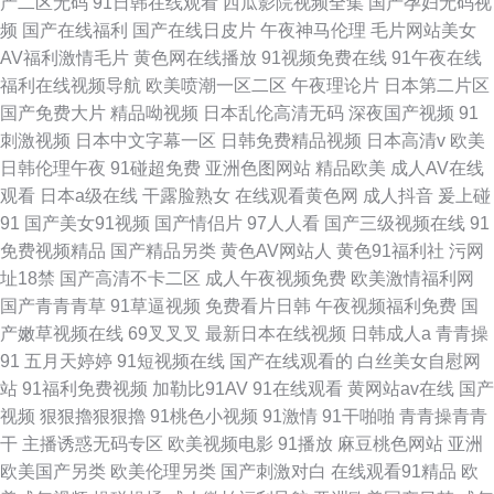
产二区无码
91日韩在线观看
西瓜影院视频全集
国产孕妇无码视
频
国产在线福利
国产在线日皮片
午夜神马伦理
毛片网站美女
AV福利激情毛片
黄色网在线播放
91视频免费在线
91午夜在线
福利在线视频导航
欧美喷潮一区二区
午夜理论片
日本第二片区
国产免费大片
精品呦视频
日本乱伦高清无码
深夜国产视频
91
刺激视频
日本中文字幕一区
日韩免费精品视频
日本高清v
欧美
日韩伦理午夜
91碰超免费
亚洲色图网站
精品欧美
成人AV在线
观看
日本a级在线
干露脸熟女
在线观看黄色网
成人抖音
爰上碰
91
国产美女91视频
国产情侣片
97人人看
国产三级视频在线
91
免费视频精品
国产精品另类
黄色AV网站人
黄色91福利社
污网
址18禁
国产高清不卡二区
成人午夜视频免费
欧美激情福利网
国产青青青草
91草逼视频
免费看片日韩
午夜视频福利免费
国
产嫩草视频在线
69叉叉叉
最新日本在线视频
日韩成人a
青青操
91
五月天婷婷
91短视频在线
国产在线观看的
白丝美女自慰网
站
91福利免费视频
加勒比91AV
91在线观看
黄网站av在线
国产
视频
狠狠擼狠狠擼
91桃色小视频
91激情
91干啪啪
青青操青青
干
主播诱惑无码专区
欧美视频电影
91播放
麻豆桃色网站
亚洲
欧美国产另类
欧美伦理另类
国产刺激对白
在线观看91精品
欧