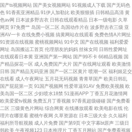
国产ts视频网站
国产美女视频网站
91视频成人下载
国产无码色
色
91香蕉亚洲精品
91伊人加勒比
欧美狠狠插
日韩精品高清
黄
色av网
日本波多野吉衣
日韩在线观看精品
日本一级电影
久草
网页
97免费艹
岛国一区二区
岛国动作片在
波多野吉衣三级
亚
洲AV一卡
在线免费小视频
搞黄网站在线观看
免费色情A片网扯
91资源在线视频
蜜桃视频网站
91中文
国产在线视频
福利爱爱
网址
岛国搬运工首页
伦理朋友的妈妈
丝袜女同
日韩性爱网址
在线观看日本黄
亚洲国产第一网站
国产99不卡
66精品视频
国
产精品探花一区
成人免费国产大片
国产在线网址观看
欧美激情
日韩
国产精品无码亚洲
国产一区二区黄片
喷潮一区
福利姬足交
在线看
成人午夜网址
五月花无码视频
青青草国产
欧美日韩乱
国产屁屁第一页
91国产视频网
性爱草逼91AV
免费欧美视频
欧
美岛国一区二区
少妇喷水18禁
51漫画APP
丁香五月花激情网
欧美爱爱tv视频
免费五月丁香视频
97香蕉超级碰碰
国产免费看
二区
三级黄色片网站
综合网黄
在线播放观看
欧美电影在线
伦
理片在哪里看
蜜桃午夜网
久草资源在
日本三级大全
久久福利
福利所导航视频
成人片免费
国产第9页
中文字幕bt原声
三级日
韩欧美
午夜视频123
日本推理片
丁香五月网站
国产免费看视频