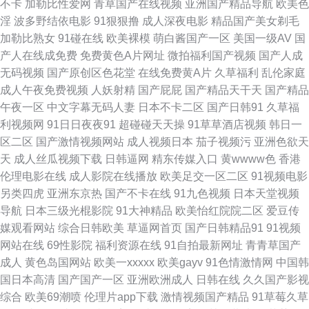
不卡
加勒比性爱网
青草国产在线视频
亚洲国产精品导航
欧美色
淫
波多野结依电影
91狠狠撸
成人深夜电影
精品国产美女剃毛
费mv 伊人久久国产视频 97精品视频 大香蕉福利 国产一区2区不卡 免费版91
加勒比熟女
91碰在线
欧美裸模
萌白酱国产一区
美国一级AV
国
产人在线成免费
免费黄色A片网址
微拍福利国产视频
国产人成
网页 人人操人人摸 午夜寂寞老司机 91爱爱王 97福利导航 老湿机福利院 日
无码视频
国产原创区色花堂
在线免费黄A片
久草福利
乱伦家庭
成人午夜免费视频
人妖射精
国产屁屁
国产精品天干天
国产精品
本槽逼草莓视频 在线资源AV 91宅男在线视频 东方影库av 黄色伊人 青青草
午夜一区
中文字幕无码人妻
日本不卡二区
国产日韩91
久草福
利视频网
91日日夜夜91
超碰碰天天操
91草草酒店视频
韩日一
导航 香蕉视频在线看 国产系列中文 另类天堂网 人人超碰干 婷婷尤物超碰
区二区
国产激情视频网站
成人视频日本
茄子视频污
亚洲色欲天
天
成人丝瓜视频下载
日韩逼网
精东传媒入口
黄wwww色
香港
91豆花网页跳转 99TV污黄 超碰人人爱人人 国产精品免费网站 青娱乐91伦
伦理电影在线
成人影院在线播放
欧美足交一区二区
91视频电影
另类四虎
亚洲东京热
国产不卡在线
91九色视频
日本天堂视频
理 天堂资源网欧美色 亚洲欧美另类人妖 91超碰成人 97自拍超碰 超碰三机
导航
日本三级光棍影院
91大神精品
欧美怡红院院二区
爱豆传
媒观看网站
综合日韩欧美
草逼网首页
国产日韩精品91
91视频
国产第一页ab 精免费国产 欧美激情熟妇 色资源综合色 伊人久久综合视频 91
网站在线
69性影院
福利资源在线
91自拍最新网址
青青草国产
成人
黄色岛国网站
欧美一xxxxx
欧美gayv
91色情激情网
中国韩
原创论坛视频 白丝美女后入爆操 黄色成人论坛 蜜桃福利导航 人妻人人草 五
国日本高清
国产国产一区
亚洲欧洲成人
日韩在线
久久国产影视
综合
欧美69潮喷
伦理片app下载
激情视频国产精品
91草莓久草
月四房色播婷婷 91n视频 俺去也俺去啦 国产白一区二区三 黄色影片免费 老