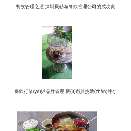
餐飲管理之道 深圳貝勒海餐飲管理公司的成功實
(shí)踐
餐飲行業(yè)與品牌管理 機(jī)遇與挑戰(zhàn)并存