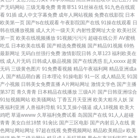
产无码网站
三级无毒免费
青青草51
91丝袜在线
91九色在线观
看
91插
成人中文字幕免费
成年人网站视频
免费在线影院
日本
欧美第一页
国产ts在线观看
午夜影院国产在线
91操在线观看
日
韩在线播放视频
成人大片一级天天
内射性爱网址大全
欧美社区
第一页
欧美在线视频播放
91视频污污污
超碰在线公开
AV蜜桃
吃瓜
日本欧美在线看
国产精选免费视频
国产精品91视频
69热
最新网址
无码白丝强行免费
激情影院日韩
久草123
福利欧美在
线
成人片无码
日韩成人极品视频
国产在线诱惑
乱人xxxxx
超黄
无码
三级黄色图片
91免费看视频
精品午夜福利网
精品亚洲成a
人
国产精品萌白酱
日本理论
91操电影
91一区
成人精品无
91国
产小视频
日韩美女免费直播
A片网站网址
激情文学色
国产主播
第37页
青久青青
日本精品在线播放
三级A片
国产日韩亚洲综合
91短视频网站
欧美骚网站
丁香五月天亚洲
欧美大粗吊人妖
深
夜福利亚洲
人兽福利导航
91叉叉操小骚逼
成人18视频
欧美大
鸡吧
草逼wwww
久草福利免费试看
岛国国产在线
91人人超碰
青青
美女白丝18禁
91肏比
国产三区电影
国产内射后入在线
黄
色网址网站网址
97超在线视
免费视频网站
精品欧美精品v
欧美