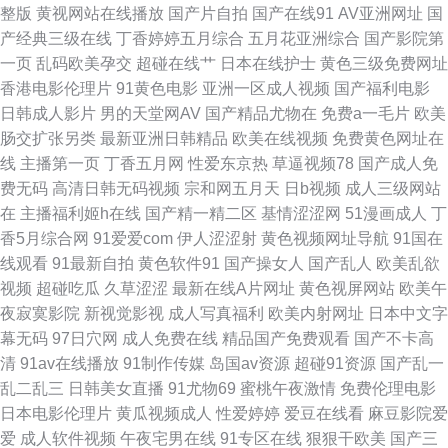
色色92 91夫妻交友视频 超碰在线欧美 精品精品99 日本A视频 亚洲天堂第一
整版
黄视网站在线播放
国产片自拍
国产在线91
AV亚洲网址
国
产经典三级在线
丁香婷婷五月综合
五月花亚洲综合
国产影院第
网 成人午夜精品一级 女人的天堂网 五月天二区 91熟妇视频在线 韩国二级无
一页
乱码欧美孕交
超碰在线艹
日本在线护士
黄色三级免费网址
香港电影伦理片
91黄色电影
亚洲一区成人视频
国产福利电影
码 人妻香蕉网 亚洲情侣自拍91 AV东方无码 韩国av在線 日本不卡影院 最新
日韩成人影片
男的天堂网AV
国产精品尤物在
免费a一毛片
欧美
肠交扩张另类
最新亚洲日韩精品
欧美在线视频
免费黄色网址在
日韩欧美A网 福利淫导航 男人影音黄总在线 婷婷网天堂网 91午夜黄色影院
线
主播第一页
丁香五月网
性爱东京热
草逼视频78
国产成人免
费无码
高清日韩无码视频
宗和网五月天
日b视频
成人三级网站
国产叫床 男人影院女人影院 五月天色色激情网 www人人色 极品五月花综合
在
主播福利姬h在线
国产精一精二区
基情涩涩网
51漫画成人
丁
香5月综合网
91爱爱com
伊人涩涩射
黄色视频网址导航
91国在
日韩午夜精品 91热爆伪娘 豆花视频制服资源 男人色色网 无码一卡 91在线大
线观看
91最新自拍
黄色软件91
国产操女人
国产乱人
欧美乱欲
视频
超碰吃瓜
久草涩涩
最新在线A片网址
黄色视屏网站
欧美午
神超碰 国产观看 青娱福利视频在线 在线免费91 超碰最新91大神 久久性交网
夜寂寞影院
新视觉影视
成人写真福利
欧美内射网址
日本中文字
幕无码
97日穴网
成人免费在线
精品国产免费观看
国产不卡高
p 偷拍福利 91已拍视频 国产精品25 欧美女色色com 亚洲私人影院 草草浮力
清
91av在线播放
91制作传媒
岛国av资源
超碰91资源
国产乱一
乱二乱三
日韩美女直播
91尤物69
蜜桃午夜激情
免费伦理电影
第一人 免费看黄大全 亚洲国产精华 www含羞草av 狠狠干狠狠艹狠狠 日韩字
日本电影伦理片
黄瓜视频成人
性爱婷婷
爱豆在线看
麻豆影院爱
爱
成人软件视频
午夜宅男在线
91专区在线
狠狠干欧美
国产三