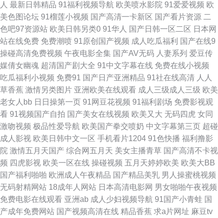
人
最新日韩精品
91福利视频导航
欧美喷水影院
91爱爱视频
欧
美色图论坛
91榴莲小视频
国产高清一卡新区
国产看片资源
二
碰碰 丝袜美腿足交 91国产精品操笔 www福利姬 黑人性爱A片 欧美插B欧美
色吧97资源站
欧美日韩另类0
91华人
国产日韩一区二区
日本网
站在线免费
免费潮喷
91原创国产视频
成人吃瓜福利
国产在线9
系列 色综合福利导航 中文字幕16p 97综合激情 岛国VA 激情午夜网站 欧美高
操碰高清免费视频
午夜电影全集
国产AV无码
人妻系列
爱豆传
媒倩女幽魂
超清国产剧大全
91中文字幕在线
免费在线小视频
清色图 手机看片福利国产 在线中文字十页 超碰伊人网 激情五月瑟瑟 青青伊
吃瓜福利小视频
免费91
国产日产亚洲精品
91社在线高清
人人
草香蕉
激情另类图片
亚洲欧美在线观看
成人三级成人三级
欧美
人大香蕉 香蕉国际av 91茄子在线看 超碰天天操 黑丝肉丝人妻 免费三级欧韩
老女人bb
日日操第一页
91网豆花视频
91福利剧场
免费影视观
看
91视频国产自拍
国产美女在线视频
欧美又大
无码四虎
女同
日韩色导航 91九色夫妻绿帽 a片网站视频 后入巨乳国产 欧美一性 午夜福利
激吻视频
极品性爱导航
欧美国产拳交喷奶
中文字幕第三页
超碰
成人影视
欧美日韩中文一区
手机看片1204
91色快播
福利撸影
尤物 91精品色 超碰人人大 黄色污版 欧美风骚A片 四虎影院色 91探花一区在
院
激情五月天国产
综合网五月天
美女主播青草
国产高清不卡视
频
四虎影视
欧美一区在线
操碰视频
五月天婷婷欧美
欧美大BB
线 福利av网 狼友色综合 日本黄色黄冈视频 亚洲97在线 91丝袜在线视频 成
国产福利啪啪
欧洲成人午夜精品
国产精品美乳
男人操蜜桃视频
无码射精网站
18成年人网站
日本高清电影网
男女啪啪午夜视频
人dy亚洲 九九热自拍 欧美淫乱一二三区 午夜狼窝AV 97超碰日韩电影 国产
免费电影在线观看
亚洲ab
成人少妇视频导航
91国产小青蛙
国
产成年免费网站
国产视频高清在线
精品香蕉
求a片网址
麻豆tv
25页 老湿影院免费看 日韩熟女AⅤ视频 影音先锋福利资源 99东京热 国产ts