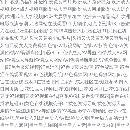
利|午夜免费福利体验|午夜免费黄片
欧洲成人免费视频|欧洲成人
视频|欧洲成人视频网|欧洲成人爽网|欧洲成人网址|欧洲成人综合
网|欧洲成在人线视频|欧洲大属黑吊粗大|欧洲第一精品成人|欧洲
电影欲满春潮
尤物网站在线观看91|尤物移人|尤物已满18点击进
入在线|尤物影院|尤物影院满18点击进入|尤物在线91|尤物在线
精品视频|又粗又大又黄的少妇毛片|又粗又大又黄又硬又爽毛片|
又粗又硬女人免费视频
色情AV影视网站|色情AV影院|色情AV资
源|色情AV资源库|色情逼ehtml|色情成人AV导航|色情成人AV网
站|色情成人导航|色情成人网站AV|色情导航电影
97色色最新地
址|97色色做爱视频|97色涩爱|97色涩图片影院|97色涩影院|97色
涩在线观看视频|97色视频导航|97色视频网|97色视频网址|97色
它在线影视
豆花3在线激情网|豆花51成人社区在线|豆花69网入
口网页版|豆花91成人视频|豆花91视频|豆花91网址|豆花91在线|
豆花97视频|豆花97视频在线|豆花AV91
黄色影院探花|黄色在线
播放超碰97|黄色在线视频公开97|黄色资源导航|黄色资源天堂|
激情AB黑丝|激情AV导航|激情AV黑丝|激情Av加勒比|激情av在
线导航
黑丝后入91|黑丝后入AV|黑丝后入爆|黑丝后入高清无码|
黑丝后入麻豆|黑丝后入啪啪|黑丝后入人妻|黑丝激情内射|黑丝激