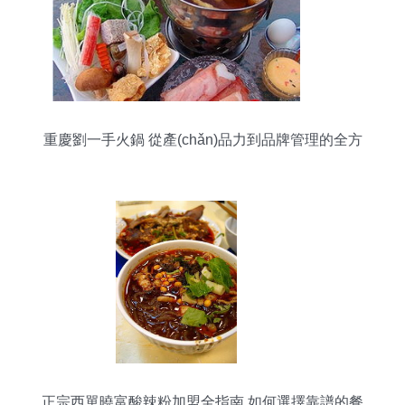
重慶劉一手火鍋 從產(chǎn)品力到品牌管理的全方
位解析
正宗西單曉富酸辣粉加盟全指南 如何選擇靠譜的餐