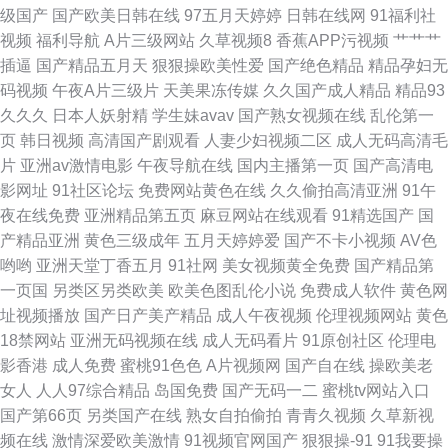
幕在线观看 91涩涩大片 国产91精品探花 日本色色影院天 99精品热8 激情A
级国产
国产欧美日韩在线
97五月天婷婷
日韩在线网
91福利社
视频
福利导航
A片三级网站
久草视频8
香蕉APP污视频
艹艹艹
片影院 色图色B 超碰在线97青青
插逼
国产精品五月天
狠狠操欧美性爱
国产绝色精品
精品孕妇无
码视频
午夜A片三级片
天美果冻传媒
久久国产成人精品
精品93
久久久
日本人妖射精
学生妹avav
国产熟女视频在线
乱伦第一
页
韩日视频
高清国产剧观看
人妻少妇视频二区
成人无码高清毛
片
亚洲av激情电影
午夜导航在线
国内主播第一页
国产高清电
影网址
91社区论坛
免费网站黄色在线
久久偷拍高清亚洲
91午
夜在线免费
亚洲精品第五页
麻豆网站在线观看
91精选国产
国
产精品亚洲
黄色三级成年
五月天婷婷爱
国产不卡小视频
AV色
哟哟
亚洲天堂丁香五月
91社网
美女视频黄全免费
国产精品第
一页国
另类区另类欧美
欧美色图乱伦小说
免费成人软件
黄色网
址视频播放
国产日产美产精品
成人午夜视频
伦理视频网站
黄色
18禁网站
亚洲无码视频在线
成人无码看片
91原创社区
伦理电
影香港
成人免费
蜜桃91色色
A片视频网
国产自在线
操欧美老
女人
人人97综合精品
岛国免费
国产无码一二
蜜桃tv网站入口
国产第66页
另类国产在线
熟女自拍偷拍
青青久视频
久草新视
频在线
激情深爱欧美激情
91视频官网国产
狠狠操-91
91我要操