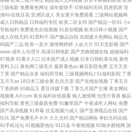
操碰
欧美二级片网址
精品成人无码视频
男女午夜福利影院
欧美
三级电影
免费黄色网址
成年版快手
日韩福利无码
四虎四房
亚
洲AV在线豆花
亚洲区成人
美女黄片免费观看
三级网站视频网
成人日韩精品
日韩福利专区
欧美二区女同
国产精品一区91
小x
导航福利
免费黄色在线视频
91原创视频
欧美日韩小视频
国产
成人在线无码
91黑料不
国产极品自拍
岛国最大色网站
精品无
码国产二品
欧美一及片
激情网婷婷
人妖大片
91天堂影视
国产
www
成年人伦理片
高清日韩电影
国产尤物视频在线
超碰福利
97视屏
91看片入口
日本国产成人视频
日本日韩欧美在线
黄色
资料入口
黄色网三级毛片
最新黄色av
麻豆影院免费
五月天堂
丁香
国产精品水多
福利所导航
三级视频网站J
51福利影院
丁香
五月天av
18日本三级全黄
乱伦天堂
国产在线短视频
丁香五月
丁香婷婷
91精品又
爱豆传媒下载
丁香九月国产主播
美女网站
视频黄
A片com
美女福利在线观看
狼人激情网
伦理片香港
极品
福利导航
黄色三级最新免费
91嫩草国产
午夜成年人网站
免费
国产高清视频
91草莓
丝瓜视频污成人
国产亚洲视品在线
国产
玖玖
国产免费毛不卡片
久久无码
国产精品网络
孕妇无码在线
91手机论坛
91视频新地址
91日逼
午夜啪视频
91啪水蜜桃网
国